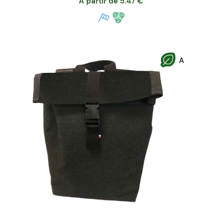
A partir de
5.47
€
A