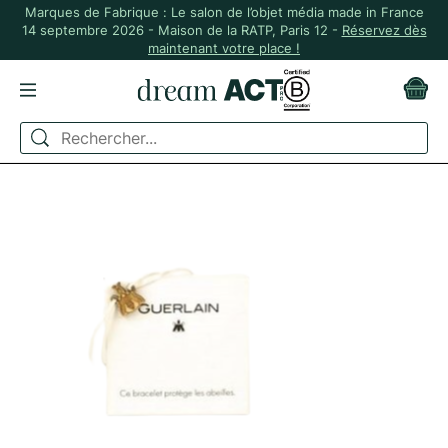
Marques de Fabrique : Le salon de l’objet média made in France
14 septembre 2026 - Maison de la RATP, Paris 12 -
Réservez dès
maintenant votre place !
ACCUEIL
MADE IN FRANCE
BRACELET PERSONNALISABLE PREMIUM EN BOIS