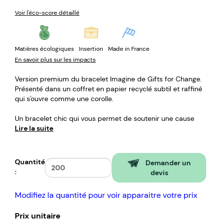
Voir l'éco-score détaillé
Matières écologiques
Insertion
Made in France
En savoir plus sur les impacts
Version premium du bracelet Imagine de Gifts for Change.
Présenté dans un coffret en papier recyclé subtil et raffiné
qui s'ouvre comme une corolle.
Un bracelet chic qui vous permet de soutenir une cause
sociale ou environnementale.
Lire la suite
Fabriqué en France, en ESAT par des ouvriers en situation
de handicap.
Quantité
Demander un
Matières : Hêtre issus de forêts gérées durablement, Lin
:
devis
100% européen tressé en France par une Entreprise du
Patrimoine Vivant, Papier recyclé imprimé en France, issu
Modifiez la quantité pour voir apparaitre votre prix
de forêts écogérées.
Personnalisation : Gravure laser recto du produit,
Prix unitaire