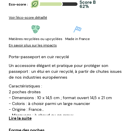
Score B
Eco-score :
62%
Voir l'éco-score détaillé
Matières recyclées ou upcyclées
Made in France
En savoir plus sur les impacts
Porte-passeport en cuir recyclé
Un accessoire élégant et pratique pour protéger son
passeport : un étui en cuir recyclé, à partir de chutes issues
de nos industries européennes
Caractéristiques :
2 poches droites
- Dimensions : 10 x 14,5 cm ; format ouvert 14,5 x 21 cm
- Coloris : à choisir parmi un large nuancier
- Origine : France
- Marquage : à chaud ou en creux
Lire la suite
Forme des poches