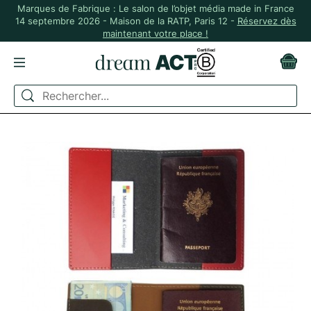
Marques de Fabrique : Le salon de l’objet média made in France
14 septembre 2026 - Maison de la RATP, Paris 12 -
Réservez dès
maintenant votre place !
ACCUEIL
MADE IN FRANCE
ETUI PASSEPORT EN CUIR RECYCLÉ - MADE IN FRANCE