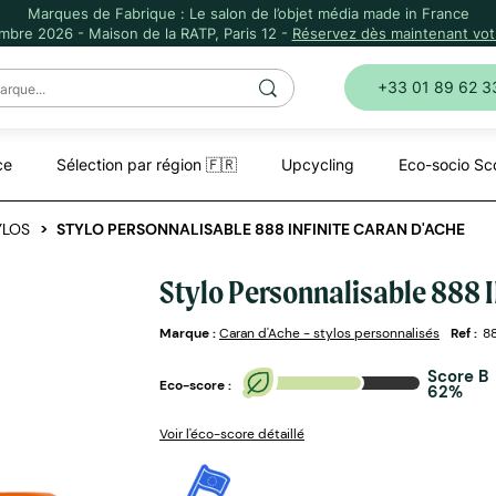
Marques de Fabrique : Le salon de l’objet média made in France
mbre 2026 - Maison de la RATP, Paris 12 -
Réservez dès maintenant votr
+33 01 89 62 3
ce
Sélection par région 🇫🇷
Upcycling
Eco-socio Sc
YLOS
STYLO PERSONNALISABLE 888 INFINITE CARAN D'ACHE
Stylo Personnalisable 888 
Marque :
Caran d'Ache - stylos personnalisés
Ref :
88
Score B
Eco-score :
62%
Voir l'éco-score détaillé