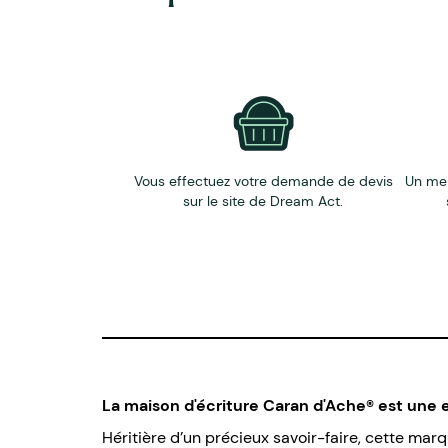
Existe dans de nombreuses finitions : Prix fonct
Existe aussi en : Porte-mine : mines 0.7 mm
Personnalisation : tampographie
Vous effectuez votre demande de devis
Un me
sur le site de Dream Act.
La maison d'écriture Caran d'Ache® est une 
Héritière d’un précieux savoir-faire, cette ma