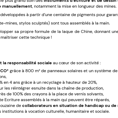
 le plus grand soin des
instruments d’écriture et de dessin
e manuellement
, notamment la mise en longueur des mines.
développées à partir d’une centaine de pigments pour garanti
te-mines, stylos sculptés) sont tous assemblés à la main.
évelopper sa propre formule de la laque de Chine, donnant un
maîtriser cette technique !
la responsabilité sociale
au cœur de son activité :
 CO²
grâce à 800 m² de panneaux solaires et un système de
ons,
% en 4 ans grâce à un recyclage à hauteur de 20%,
r les réintégrer esnuite dans la chaîne de production,
près de 100% des crayons à la place de vernis solvants,
te Ecriture assemblés à la main qui peuvent être réparés,
douzaine de
collaborateurs en situation de handicap ou de 
institutions à vocation culturelle, humanitaire et sociale.