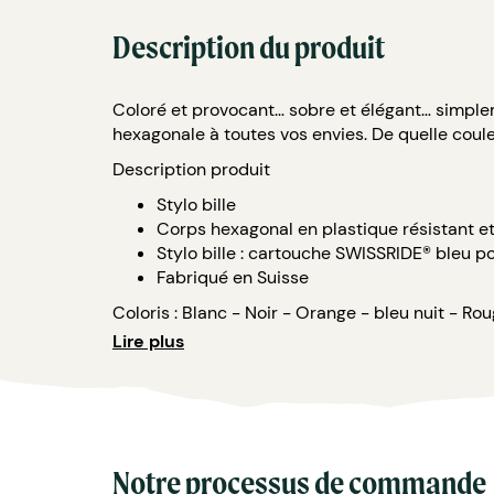
Description du produit
Coloré et provocant… sobre et élégant… simplem
hexagonale à toutes vos envies. De quelle coule
Description produit
Stylo bille
Corps hexagonal en plastique résistant et
Stylo bille : cartouche SWISSRIDE® bleu 
Fabriqué en Suisse
Coloris : Blanc - Noir - Orange - bleu nuit - Ro
Lire plus
Personnalisation :
Couleurs standards
Quantité minimale : 200 pièces
Couleurs spéciales
Notre processus de commande
Quantité minimale : 1'000 pièces