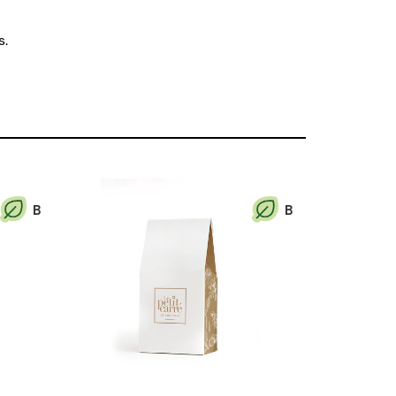
s.
B
B