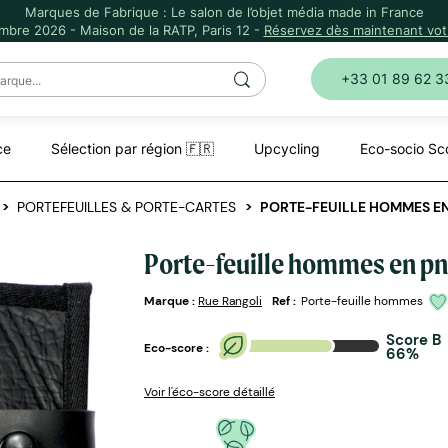
Marques de Fabrique : Le salon de l’objet média made in France
mbre 2026 - Maison de la RATP, Paris 12 -
Réservez dès maintenant votr
+33 01 89 62 3
ce
Sélection par région 🇫🇷
Upcycling
Eco-socio Sc
PORTEFEUILLES & PORTE-CARTES
PORTE-FEUILLE HOMMES EN
Porte-feuille hommes en pn
Marque :
Rue Rangoli
Ref :
Porte-feuille hommes
Score B
Eco-score :
66%
Voir l'éco-score détaillé