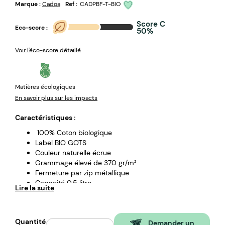
Marque :
Cadoa
Ref :
CADPBF-T-BIO
Score C
Eco-score :
50%
Voir l'éco-score détaillé
Matières écologiques
En savoir plus sur les impacts
Caractéristiques :
100% Coton biologique
Label BIO GOTS
Couleur naturelle écrue
Grammage élevé de 370 gr/m²
Fermeture par zip métallique
Capacité 0,5 litre
Lire la suite
Finitions soignées et coutures renforcées
Impression numérique ou sérigraphie 2 couleurs
15x9cm max
Quantité
Demander un