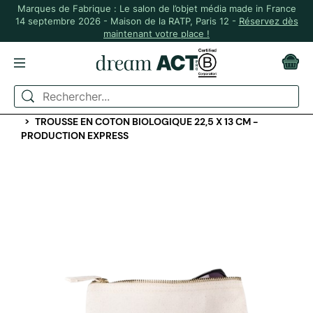
Marques de Fabrique : Le salon de l’objet média made in France
14 septembre 2026 - Maison de la RATP, Paris 12 -
Réservez dès
maintenant votre place !
ACCUEIL
SPORT ET VOYAGE
TROUSSES ET POCHETTES
TROUSSE EN COTON BIOLOGIQUE 22,5 X 13 CM -
PRODUCTION EXPRESS