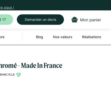
e place !
Mon panier
3 17
Demander un devis
ore
Blog
Nos valeurs
Réalisations
hromé - Made In France
HEMICYCLE