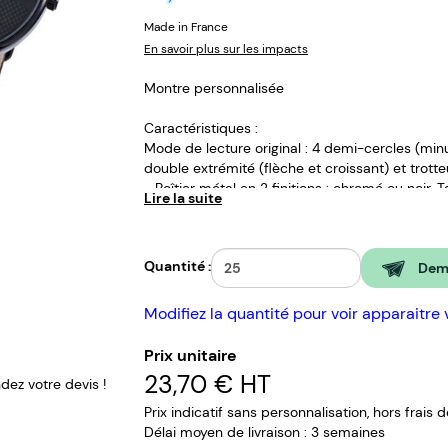
Made in France
En savoir plus sur les impacts
Montre personnalisée
Caractéristiques :
Mode de lecture original : 4 demi-cercles (minute
double extrémité (flèche et croissant) et trott
- Boîtier métal en 2 finitions : chromé ou noir.
Lire la suite
- Cadrans argent ou noir avec effet carbone
- Bracelets façon cuir, nylon ou milanais inte
- Mouvement : Citizen 2035 - Seiko PC 21
Quantité :
- Étanche 3 ATM
Dema
- Dimensions de marquage : 30 x 14 mm
- Écrin luxe spécifique
Modifiez la quantité pour voir apparaitre 
Option second bracelet
Prix unitaire
Made in France à Besançon.
23,70 €
HT
ez votre devis !
Prix indicatif sans personnalisation, hors frais 
Délai moyen de livraison : 3 semaines