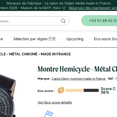
Marques de Fabrique : Le salon de l’objet média made in France
mbre 2026 - Maison de la RATP, Paris 12 -
Réservez dès maintenant votr
+33 01 89 62 3
ce
Sélection par région 🇫🇷
Upcycling
Eco-socio Sc
LE - MÉTAL CHROMÉ - MADE IN FRANCE
Montre Hemicycle - Métal C
Marque :
Carpe Diem, montres made in France
Ref :
Score C
Eco-score :
56%
Voir l'éco-score détaillé