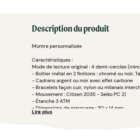
Description du produit
Montre personnalisée
Caractéristiques :
Mode de lecture original : 4 demi-cercles (minute
- Boîtier métal en 2 finitions : chromé ou noir. 
- Cadrans argent ou noir avec effet carbone
- Bracelets façon cuir, nylon ou milanais inte
- Mouvement : Citizen 2035 - Seiko PC 21
- Étanche 3 ATM
- Dimensions de marquage : 30 x 14 mm
Lire plus
- Écrin luxe spécifique
Option second bracelet
Made in France à Besançon.