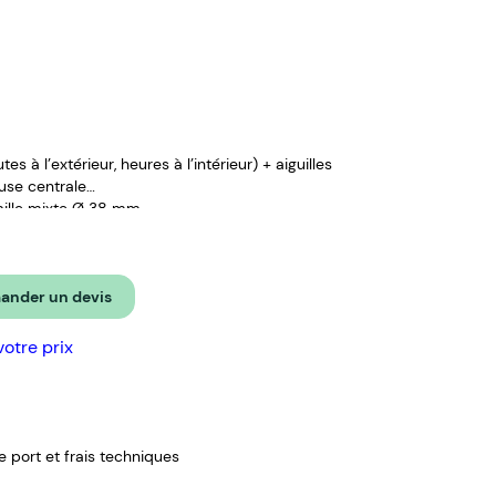
s à l’extérieur, heures à l’intérieur) + aiguilles
euse centrale
 Taille mixte Ø 38 mm
rchangeables (système facile de pompes à ressort)
nder un devis
votre prix
de port et frais techniques