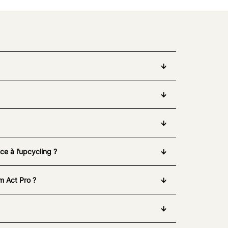
e à l’upcycling ?
m Act Pro ?