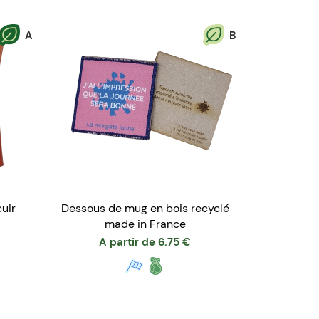
A
B
uir
Dessous de mug en bois recyclé
made in France
A partir de
6.75
€