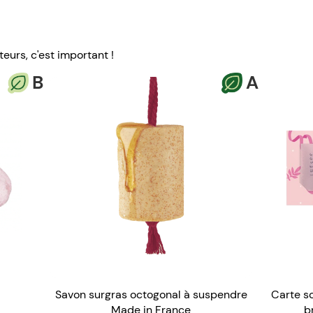
eurs, c'est important !
B
A
Savon surgras octogonal à suspendre
Carte so
Made in France
b