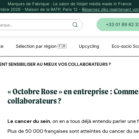
Marques de Fabrique : Le salon de l’objet média made in France
mbre 2026 - Maison de la RATP, Paris 12 -
Réservez dès maintenant votr
+33 01 89 62 3
ce
Sélection par région 🇫🇷
Upcycling
Eco-socio Sc
MENT SENSIBILISER AU MIEUX VOS COLLABORATEURS ?
« Octobre Rose » en entreprise : Commen
collaborateurs ?
Le cancer du sein
, on en a tous déjà entendu parler une f
Plus de 50 000 françaises sont atteintes du cancer du sei