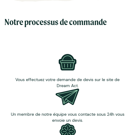
mélanges de fleurs.
Graines non traitées ou biologiques.
Encres écologiques à base d'eau.
Notre processus de commande
Pour des quantités inférieures au minimum de
commande indiqué,
contactez notre équipe
commerciale.
Vous effectuez votre demande de devis sur le site de
Dream Act.
Un membre de notre équipe vous contacte sous 24h vous
envoie un devis.