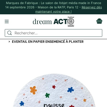
Marques de Fabrique : Le salon de l’objet média made in France
14 septembre 2026 - Maison de la RATP, Paris 12 -
Réservez dès
maintenant votre place !
ACCUEIL
IDÉES CADEAUX
CADEAUX "GOODIES" SALON
EVENTAIL EN PAPIER ENSEMENCÉ À PLANTER