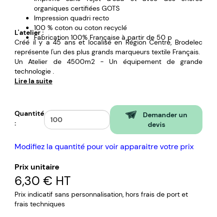
organiques certifiées GOTS
Impression quadri recto
100 % coton ou coton recyclé
L'atelier :
Fabrication 100% Française à partir de 50 p
Créé il y a 45 ans et localisé en Région Centre, Brodelec
représente l'un des plus grands marqueurs textile Français.
Un Atelier de 4500m2 - Un équipement de grande
technologie .
Un atelier familial, et une équipe expérimentée de plus de
Lire la suite
45 collaborateurs.
Imprimé sans rejet d’eau et avec des encres organiques
Quantité
Demander un
certifiées GOTS.
:
devis
Modifiez la quantité pour voir apparaitre votre prix
Prix unitaire
6,30 €
HT
Prix indicatif sans personnalisation, hors frais de port et
frais techniques