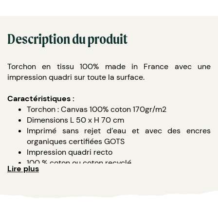
Description du produit
Torchon en tissu 100% made in France avec une
impression quadri sur toute la surface.
Caractéristiques :
Torchon : Canvas 100% coton 170gr/m2
Dimensions L 50 x H 70 cm
Imprimé sans rejet d’eau et avec des encres
organiques certifiées GOTS
Impression quadri recto
100 % coton ou coton recyclé
Lire plus
Fabrication 100% Française à partir de 50 p
L'atelier :
Créé il y a 45 ans et localisé en Région Centre, Brodelec
représente l'un des plus grands marqueurs textile