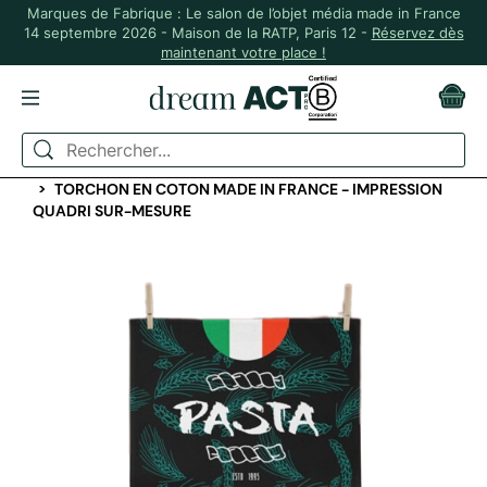
Marques de Fabrique : Le salon de l’objet média made in France
14 septembre 2026 - Maison de la RATP, Paris 12 -
Réservez dès
maintenant votre place !
ACCUEIL
ART DE LA TABLE ET CUISINE
TABLIERS ET TORCHONS
TORCHON EN COTON MADE IN FRANCE - IMPRESSION
QUADRI SUR-MESURE