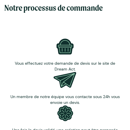
Français.
Notre processus de commande
Un Atelier de 4500m2 - Un équipement de grande
technologie .
Un atelier familial, et une équipe expérimentée de plus
de 45 collaborateurs.
Imprimé sans rejet d’eau et avec des encres organiques
certifiées GOTS.
Vous effectuez votre demande de devis sur le site de
Dream Act.
Un membre de notre équipe vous contacte sous 24h vous
envoie un devis.
Une fois le devis validé, une création peut être proposée