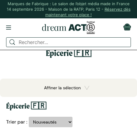
Marques de Fabrique : Le salon de l’objet média made in France
14 septembre 2026 - Maison de la RATP, Paris 12 -
Réservez dès
maintenant votre place !
Épicerie 🇫🇷
Affiner la sélection
Épicerie 🇫🇷
Trier par :