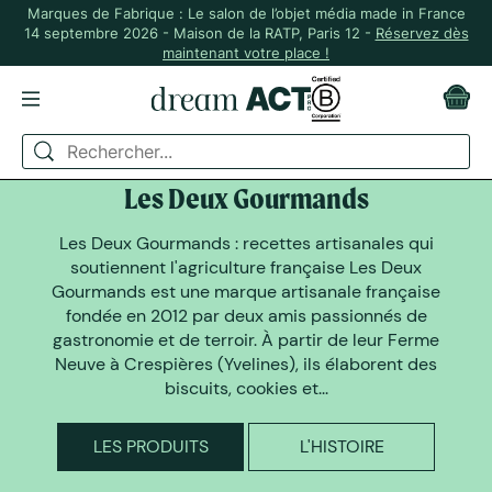
Marques de Fabrique : Le salon de l’objet média made in France
14 septembre 2026 - Maison de la RATP, Paris 12 -
Réservez dès
maintenant votre place !
DREAM ACT A SELECTIONNÉ
Les Deux Gourmands
Les Deux Gourmands : recettes artisanales qui
soutiennent l'agriculture française Les Deux
Gourmands est une marque artisanale française
fondée en 2012 par deux amis passionnés de
gastronomie et de terroir. À partir de leur Ferme
Neuve à Crespières (Yvelines), ils élaborent des
biscuits, cookies et...
LES PRODUITS
L'HISTOIRE