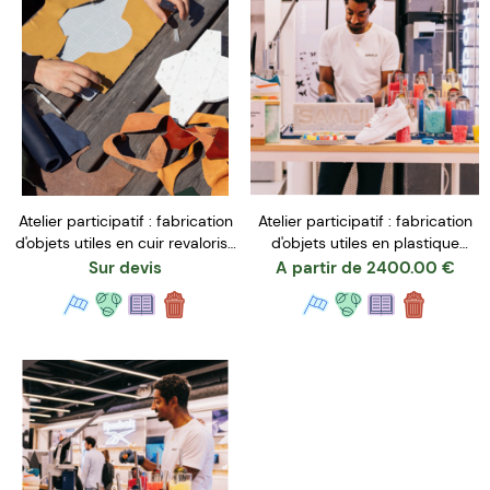
Atelier participatif : fabrication
Atelier participatif : fabrication
d'objets utiles en cuir revalorisé
d'objets utiles en plastique
- Grand Format
revalorisé - Petit Format
Sur devis
A partir de
2400.00
€