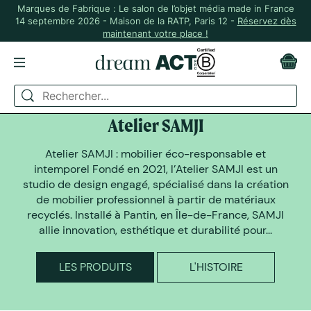
Marques de Fabrique : Le salon de l’objet média made in France
14 septembre 2026 - Maison de la RATP, Paris 12 -
Réservez dès
maintenant votre place !
DREAM ACT A SELECTIONNÉ
Atelier SAMJI
Atelier SAMJI : mobilier éco-responsable et
intemporel Fondé en 2021, l’Atelier SAMJI est un
studio de design engagé, spécialisé dans la création
de mobilier professionnel à partir de matériaux
recyclés. Installé à Pantin, en Île-de-France, SAMJI
allie innovation, esthétique et durabilité pour...
LES PRODUITS
L'HISTOIRE