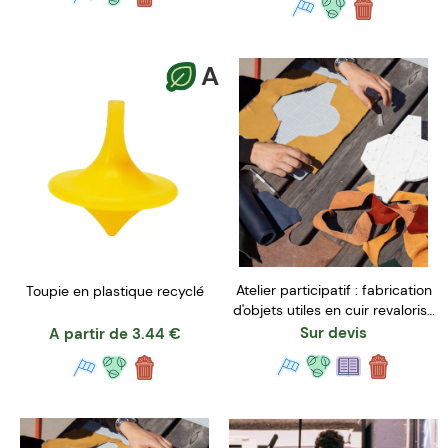
A
Atelier participatif : fabrication
Toupie en plastique recyclé
d'objets utiles en cuir revalorisé
- Petit Format
Sur devis
A partir de
3.44
€