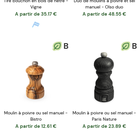
Tire bouchon en bois de hêtre -
Duo de moulins à poivre et sel
Vigne
manuel - Olso duo
A partir de
35.17
€
A partir de
48.55
€
B
B
Moulin à poivre ou sel manuel -
Moulin à poivre ou sel manuel -
Bistro
Paris Nature
A partir de
12.61
€
A partir de
23.89
€