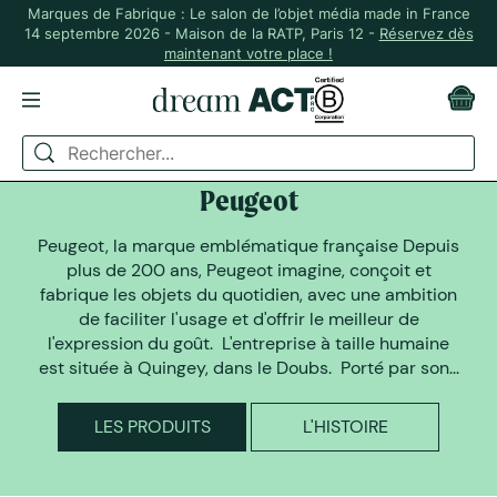
Marques de Fabrique : Le salon de l’objet média made in France
14 septembre 2026 - Maison de la RATP, Paris 12 -
Réservez dès
maintenant votre place !
DREAM ACT A SELECTIONNÉ
Peugeot
Peugeot, la marque emblématique française Depuis
plus de 200 ans, Peugeot imagine, conçoit et
fabrique les objets du quotidien, avec une ambition
de faciliter l'usage et d'offrir le meilleur de
l'expression du goût. L'entreprise à taille humaine
est située à Quingey, dans le Doubs. Porté par son...
LES PRODUITS
L'HISTOIRE