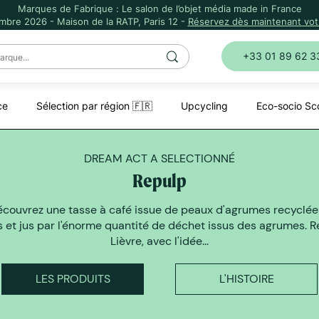
Marques de Fabrique : Le salon de l’objet média made in France
mbre 2026 - Maison de la RATP, Paris 12 -
Réservez dès maintenant votr
+33 01 89 62 3
ce
Sélection par région 🇫🇷
Upcycling
Eco-socio Sc
DREAM ACT A SELECTIONNÉ
Repulp
Découvrez une tasse à café issue de peaux d'agrumes recyclées
s et jus par l'énorme quantité de déchet issus des agrumes. 
Lièvre, avec l'idée...
LES PRODUITS
L'HISTOIRE