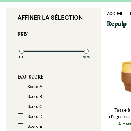
ACCUEIL
AFFINER LA SÉLECTION
Repulp
PRIX
0€
50€
ECO-SCORE
Score A
Score B
Score C
Tasse à
d'agrumes
Score D
i
A part
Score E