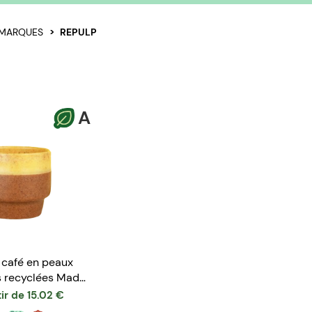
MARQUES
REPULP
A
 café en peaux
 recyclées Made
n France
ir de
15.02
€