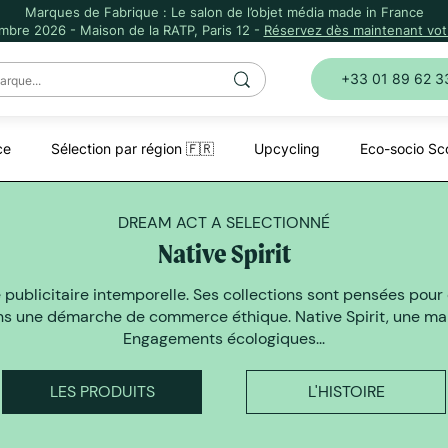
Marques de Fabrique : Le salon de l’objet média made in France
mbre 2026 - Maison de la RATP, Paris 12 -
Réservez dès maintenant votr
+33 01 89 62 3
ce
Sélection par région 🇫🇷
Upcycling
Eco-socio Sc
DREAM ACT A SELECTIONNÉ
Native Spirit
e publicitaire intemporelle. Ses collections sont pensées pour 
ns une démarche de commerce éthique. Native Spirit, une marq
Engagements écologiques...
LES PRODUITS
L'HISTOIRE