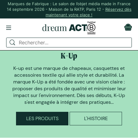
Marques de Fabrique : Le salon de l’objet média made in France
14 septembre 2026 - Maison de la RATP, Paris 12 -
Réservez dès
maintenant votre place !
DREAM ACT A SELECTIONNÉ
K-Up
K-up est une marque de chapeaux, casquettes et
accessoires textile qui allie style et durabilité. La
marque K-Up a été fondée avec une vision claire :
proposer des produits de qualité et minimiser leur
impact sur l'environnement. Dès ses débuts, K-Up
s'est engagée à intégrer des pratiques...
LES PRODUITS
L'HISTOIRE