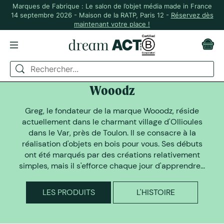
Marques de Fabrique : Le salon de l’objet média made in France
14 septembre 2026 - Maison de la RATP, Paris 12 -
Réservez dès
maintenant votre place !
DREAM ACT A SELECTIONNÉ
Wooodz
Greg, le fondateur de la marque Wooodz, réside
actuellement dans le charmant village d'Ollioules
dans le Var, près de Toulon. Il se consacre à la
réalisation d'objets en bois pour vous. Ses débuts
ont été marqués par des créations relativement
simples, mais il s'efforce chaque jour d'apprendre...
LES PRODUITS
L'HISTOIRE