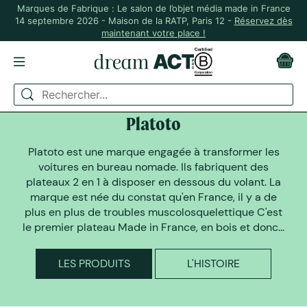
Marques de Fabrique : Le salon de l’objet média made in France
14 septembre 2026 - Maison de la RATP, Paris 12 -
Réservez dès
maintenant votre place !
DREAM ACT A SELECTIONNÉ
Platoto
Platoto est une marque engagée à transformer les
voitures en bureau nomade. Ils fabriquent des
plateaux 2 en 1 à disposer en dessous du volant. La
marque est née du constat qu'en France, il y a de
plus en plus de troubles muscolosquelettique C'est
le premier plateau Made in France, en bois et donc...
LES PRODUITS
L'HISTOIRE