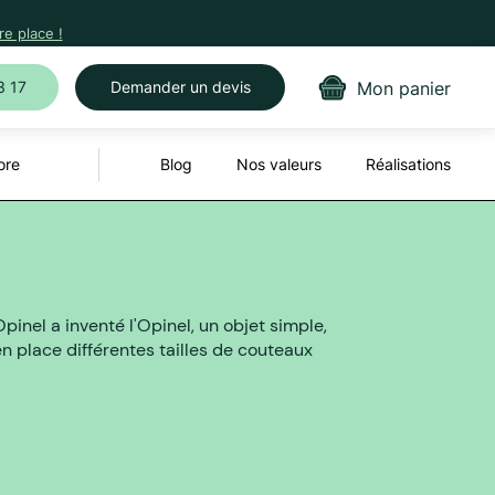
e place !
Mon panier
3 17
Demander un devis
ore
Blog
Nos valeurs
Réalisations
inel a inventé l'Opinel, un objet simple,
en place différentes tailles de couteaux