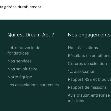
rêts gérées durablement.
Qui est Dream Act ?
Nos engagements
Lettre ouverte des
Nos réalisations
fondatrices
Résultats en ambitions
Nos services
Critères de sélection
Nos savoir-faire
1% association
Notre équipe
Rapport RSE et biodive
Les associations soutenues
Rapport de missions
Avis d'audit entreprise
missions