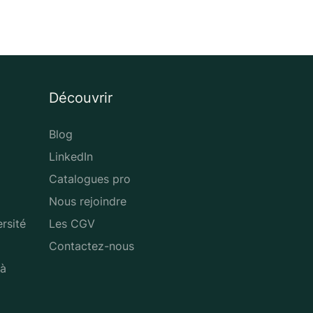
Découvrir
Blog
LinkedIn
Catalogues pro
Nous rejoindre
rsité
Les CGV
Contactez-nous
 à