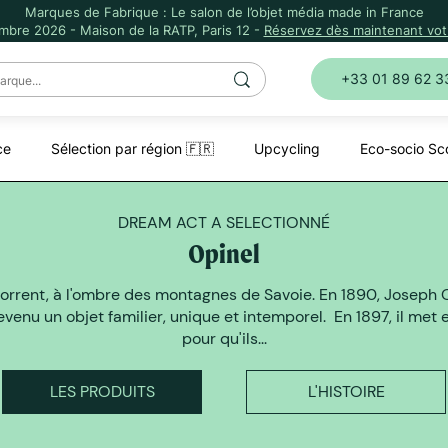
Marques de Fabrique : Le salon de l’objet média made in France
mbre 2026 - Maison de la RATP, Paris 12 -
Réservez dès maintenant votr
+33 01 89 62 3
ce
Sélection par région 🇫🇷
Upcycling
Eco-socio Sc
DREAM ACT A SELECTIONNÉ
Opinel
rrent, à l'ombre des montagnes de Savoie. En 1890, Joseph Op
evenu un objet familier, unique et intemporel. En 1897, il met 
pour qu'ils...
LES PRODUITS
L'HISTOIRE