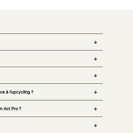
e à l’upcycling ?
m Act Pro ?