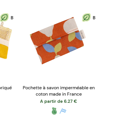
B
B
briqué
Pochette à savon imperméable en
coton made in France
A partir de
6.27
€