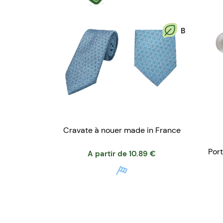
B
Cravate à nouer made in France
Por
A partir de
10.89
€