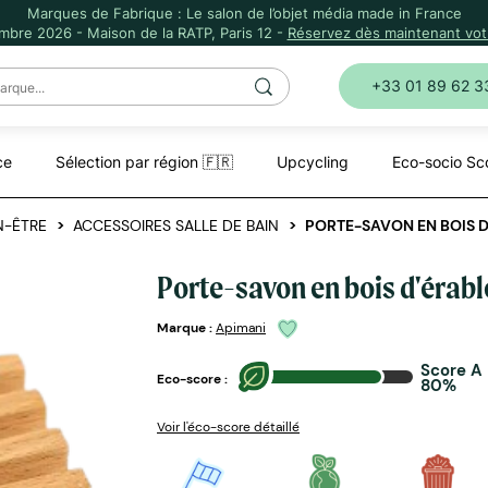
Marques de Fabrique : Le salon de l’objet média made in France
mbre 2026 - Maison de la RATP, Paris 12 -
Réservez dès maintenant votr
+33 01 89 62 3
ce
Sélection par région 🇫🇷
Upcycling
Eco-socio Sc
N-ÊTRE
ACCESSOIRES SALLE DE BAIN
PORTE-SAVON EN BOIS D
Porte-savon en bois d'érabl
Marque :
Apimani
Score A
Eco-score :
80%
Voir l'éco-score détaillé