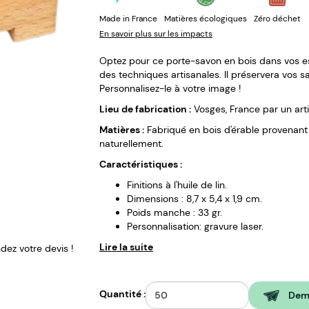
Made in France
Matières écologiques
Zéro déchet
En savoir plus sur les impacts
Optez pour ce porte-savon en bois dans vos 
des techniques artisanales. Il préservera vos s
Personnalisez-le à votre image !
Lieu de fabrication :
Vosges, France par un arti
Matières :
Fabriqué en bois d'érable provenant 
naturellement.
Caractéristiques :
Finitions à l'huile de lin.
Dimensions : 8,7 x 5,4 x 1,9 cm.
Poids manche : 33 gr.
Personnalisation: gravure laser.
Lire la suite
ez votre devis !
Quantité :
Dema