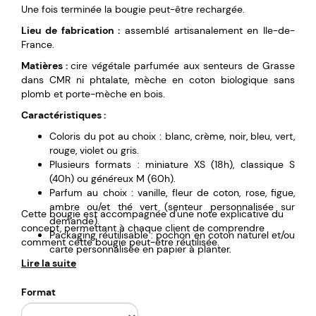
Une fois terminée la bougie peut-être rechargée.
Lieu de fabrication :
assemblé artisanalement en Ile-de-
France.
Matières :
cire végétale parfumée aux senteurs de Grasse
dans CMR ni phtalate, mèche en coton biologique sans
plomb et porte-mèche en bois.
Caractéristiques :
Coloris du pot au choix : blanc, crème, noir, bleu, vert,
rouge, violet ou gris.
Plusieurs formats : miniature XS (18h), classique S
(40h) ou généreux M (60h).
Parfum au choix : vanille, fleur de coton, rose, figue,
ambre ou/et thé vert (senteur personnalisée sur
Cette bougie est accompagnée d'une note explicative du
demande).
concept, permettant à chaque client de comprendre
Packaging réutilisable : pochon en coton naturel et/ou
comment cette bougie peut-être réutilisée.
carte personnalisée en papier à planter.
Lire la suite
Personnalisation : étiquette ou marquage vinyle.
L'étiquette de personnalisation est en papier
imperméable et passe en machine.
Format