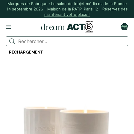
Marques de Fabrique : Le salon de l’objet média made in France
14 septembre 2026 - Maison de la RATP, Paris 12 -
Réservez dès
maintenant votre place !
ACCUEIL
IDÉES CADEAUX
BOUGIE PARFUMÉE AVEC POSSIBILITÉ DE
RECHARGEMENT