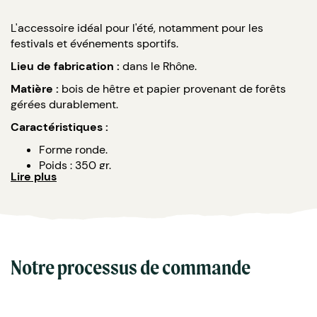
L'accessoire idéal pour l'été, notamment pour les
festivals et événements sportifs.
Lieu de fabrication :
dans le Rhône.
Matière :
bois de hêtre et papier provenant de forêts
gérées durablement.
Caractéristiques :
Forme ronde.
Poids : 350 gr.
Lire plus
Dimensions du rond : 200 x 200 mm.
Dimensions du bâtonnet : 200 x 30 x 2.3 mm.
Impression quadri recto ou recto/verso.
Certification imprim'vert.
Possibilité de découpe du carton au choix.
Notre processus de commande