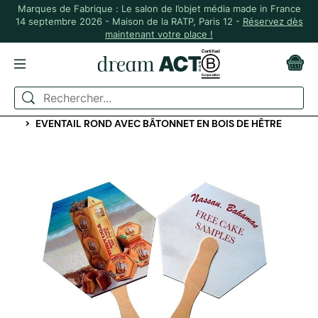
Marques de Fabrique : Le salon de l’objet média made in France
14 septembre 2026 - Maison de la RATP, Paris 12 -
Réservez dès
maintenant votre place !
ACCUEIL
IDÉES CADEAUX
CADEAUX "GOODIES" SALON
EVENTAIL ROND AVEC BÂTONNET EN BOIS DE HÊTRE