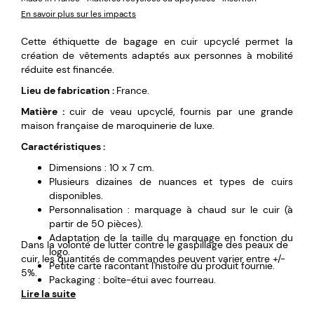
En savoir plus sur les impacts
Cette éthiquette de bagage en cuir upcyclé permet la
création de vêtements adaptés aux personnes à mobilité
réduite est financée.
Lieu de fabrication :
France.
Matière :
cuir de veau upcyclé, fournis par une grande
maison française de maroquinerie de luxe.
Caractéristiques :
Dimensions : 10 x 7 cm.
Plusieurs dizaines de nuances et types de cuirs
disponibles.
Personnalisation : marquage à chaud sur le cuir (à
partir de 50 pièces).
Adaptation de la taille du marquage en fonction du
Dans la volonté de lutter contre le gaspillage des peaux de
logo.
cuir, les quantités de commandes peuvent varier entre +/-
Petite carte racontant l'histoire du produit fournie.
5%.
Packaging : boîte-étui avec fourreau.
Lire la suite
Dimensions marquage max : 4 x 7 cm.