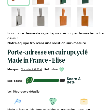
Pour toute demande urgente, ou spécifique demandez votre
devis !
Notre équipe trouvera une solution sur-mesure.
Porte-adresse en cuir upcyclé
Made in France - Elise
Marque :
Constant & Zoé
Ref :
elise
Score A
Eco-score :
84%
Voir l'éco-score détaillé
Made in France
Matières recyclées ou upcyclées
Insertion