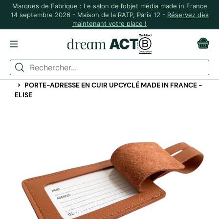
Marques de Fabrique : Le salon de l’objet média made in France
14 septembre 2026 - Maison de la RATP, Paris 12 -
Réservez dès
maintenant votre place !
ACCUEIL
SPORT ET VOYAGE
ETIQUETTE DE BAGAGE ET ÉTUI PASSEPORT
PORTE-ADRESSE EN CUIR UPCYCLÉ MADE IN FRANCE -
ELISE