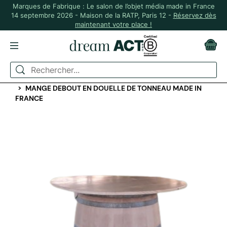
Marques de Fabrique : Le salon de l’objet média made in France
14 septembre 2026 - Maison de la RATP, Paris 12 -
Réservez dès
maintenant votre place !
ACCUEIL
MAISON & PLANTES
ART DE LA TABLE ET CUISINE
MANGE DEBOUT EN DOUELLE DE TONNEAU MADE IN
FRANCE