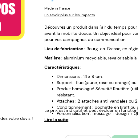
Made in France
En savoir plus sur les impacts
Découvrez un produit dans l'air du temps pour
avant la mobilité douce. Un objet idéal pour 
pour vos campagnes de communication.
Lieu de fabrication :
Bourg-en-Bresse, en régi
Matière :
aluminium recyclable, revalorisable à l'
Caractéristiques :
Dimensions : 14 x 9 cm.
Support : fluo (jaune, rose ou orange) ou 
Produit homologué Sécurité Routière (util
résistant.
Attaches : 2 attaches anti-vandales ou 2 
Conditionnement : pochette en kraft ou
Le prix est indicatif et peut évoluer en fonctio
Personnalisation : message + design + Q
ez votre devis !
Lire la suite