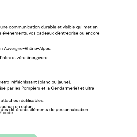
 une communication durable et visible qui met en
vos événements, vos cadeaux d'entreprise ou encore
on Auvergne-Rhône-Alpes.
infini et zéro énergivore.
rétro-réfléchissant (blanc ou jaune).
isé par les Pompiers et la Gendarmerie) et ultra
attaches réutilisables.
 pochon en coton.
n des différents éléments de personnalisation.
R code.