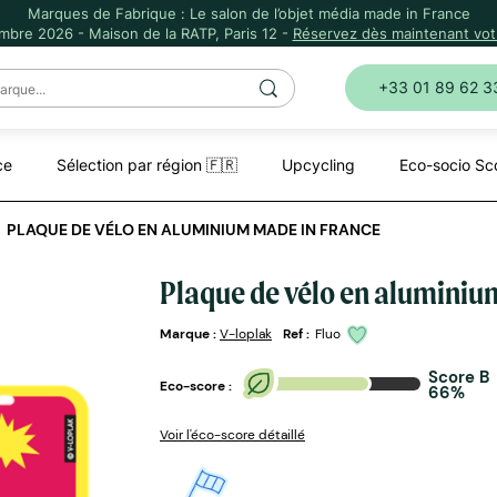
Marques de Fabrique : Le salon de l’objet média made in France
mbre 2026 - Maison de la RATP, Paris 12 -
Réservez dès maintenant votr
+33 01 89 62 3
ce
Sélection par région 🇫🇷
Upcycling
Eco-socio Sc
PLAQUE DE VÉLO EN ALUMINIUM MADE IN FRANCE
Plaque de vélo en aluminiu
Marque :
V-loplak
Ref :
Fluo
Score B
Eco-score :
66%
Voir l'éco-score détaillé