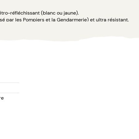
étro-réfléchissant (blanc ou jaune).
sé par les Pompiers et la Gendarmerie) et ultra résistant.
ttaches réutilisables.
ochon en coton.
 code.
n des différents éléments de personnalisation.
re