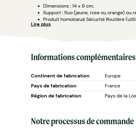
Dimensions : 14 x 9 cm.
Support : fluo (jaune, rose ou orange) ou r
Produit homologué Sécurité Routière (utili
Lire plus
Attaches : 2 attaches anti-vandales ou 2 a
Conditionnement : pochette en kraft ou p
Personnalisation : message + design + QR
Le prix est indicatif et peut évoluer en fonctio
Informations complémentaires
Continent de fabrication
Europe
Pays de fabrication
France
Région de fabrication
Pays de la Loi
Notre processus de commande