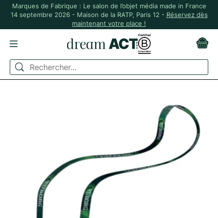
Marques de Fabrique : Le salon de l’objet média made in France
14 septembre 2026 - Maison de la RATP, Paris 12 -
Réservez dès
maintenant votre place !
ACCUEIL
ÉVÉNEMENTIEL
PORTE-CLÉS ET BADGES
TOUR DE COU CUP-HOLDER MADE IN ITALIE