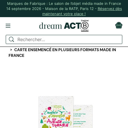
Marques de Fabrique : Le salon de l’objet média made in France
14 septembre 2026 - Maison de la RATP, Paris 12 -
Réservez dès
maintenant votre place !
ACCUEIL
PAPETERIE PERSONNALISÉE
CARTES DE VŒUX, CARTES POSTALES, MARQUES PAGES
CARTE ENSEMENCÉ EN PLUSIEURS FORMATS MADE IN
FRANCE