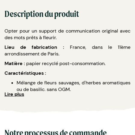
Description du produit
Opter pour un support de communication original avec
des mots prêts à fleurir.
Lieu de fabrication :
France, dans le 11ème
arrondissement de Paris.
Matière :
papier recyclé post-consommation.
Caractéristiques :
Mélange de fleurs sauvages, d'herbes aromatiques
ou de basilic, sans OGM.
Lire plus
Formats : carré (14 x 14 cm), A4 (21 x 29.7 cm), A5
(14.8 x 21 cm), A6 (10.5 x 14.8 cm), A7 (10.5 x 7.4
cm).
Grammage : 250gr ou premium 250gr.
Impressions : recto ou resto/verso (prix variable).
Impression avec des encres écologiques à base
Notre processus de commande