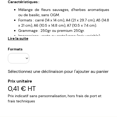
Caractéristiques :
Mélange de fleurs sauvages, d'herbes aromatiques
ou de basilic, sans OGM.
Formats : carré (14 x 14 cm), A4 (21 x 29.7 cm), A5 (14.8
x 21 cm), A6 (10.5 x 14.8 cm), A7 (10.5 x 7.4 cm).
Grammage : 250gr ou premium 250gr.
Impressions : recto ou resto/verso (prix variable).
Lire la suite
Impression avec des encres écologiques à base
d'eau.
Formats
Livraison sous 7 jours.
Sélectionnez une déclinaison pour l'ajouter au panier
Prix unitaire
0,41 €
HT
Prix indicatif sans personnalisation, hors frais de port et
frais techniques