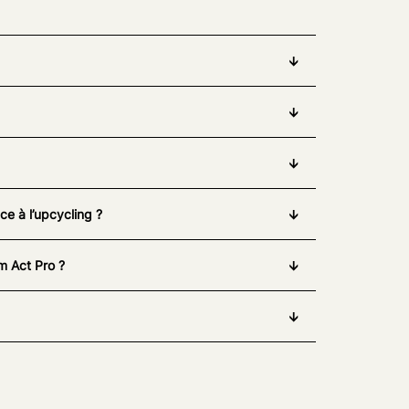
e à l’upcycling ?
m Act Pro ?