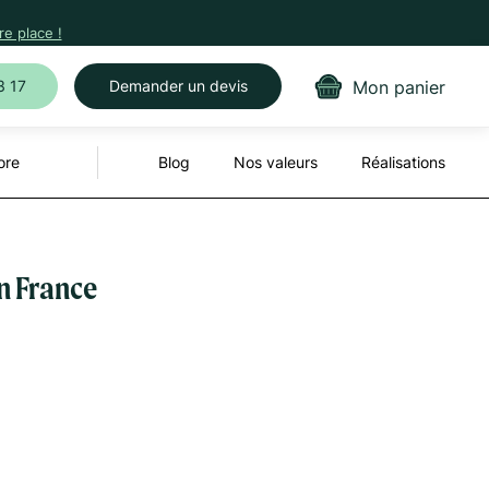
e place !
Mon panier
3 17
Demander un devis
ore
Blog
Nos valeurs
Réalisations
n France