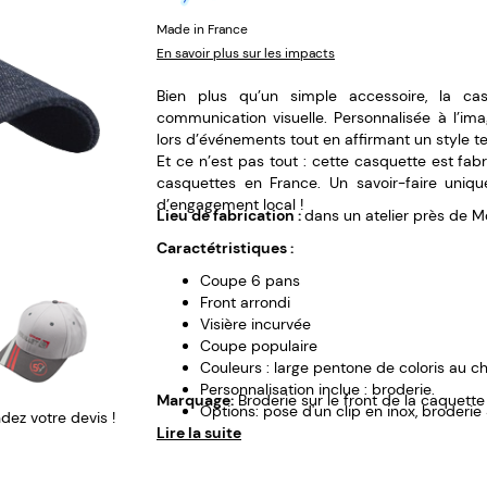
Made in France
En savoir plus sur les impacts
Bien plus qu’un simple accessoire, la ca
communication visuelle. Personnalisée à l’ima
lors d’événements tout en affirmant un style 
Et ce n’est pas tout : cette casquette est fa
casquettes en France. Un savoir-faire unique
d’engagement local !
Lieu de fabrication :
dans un atelier près de Mo
Caractétristiques :
Coupe 6 pans
Front arrondi
Visière incurvée
Coupe populaire
Couleurs : large pentone de coloris au c
Personnalisation inclue : broderie.
Marquage:
Broderie sur le front de la caquette
Options: pose d'un clip en inox, broderie 
ez votre devis !
Lire la suite
Egalement en coupe 5 pans pour un front