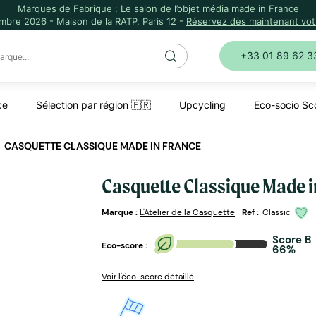
Marques de Fabrique : Le salon de l’objet média made in France
mbre 2026 - Maison de la RATP, Paris 12 -
Réservez dès maintenant votr
+33 01 89 62 3
ce
Sélection par région 🇫🇷
Upcycling
Eco-socio Sc
CASQUETTE CLASSIQUE MADE IN FRANCE
Casquette Classique Made i
Marque :
L'Atelier de la Casquette
Ref :
Classic
Score B
Eco-score :
66%
Voir l'éco-score détaillé