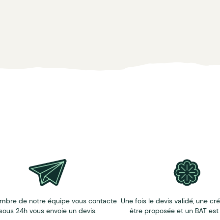
oix. Contactez-nous !
D, patchs...
plus présent visuellement.
 (nous contacter).
mbre de notre équipe vous contacte
Une fois le devis validé, une cr
sous 24h vous envoie un devis.
être proposée et un BAT est