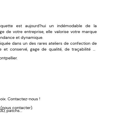
squette est aujourd’hui un indémodable de la
ge de votre entreprise, elle valorise votre marque
tendance et dynamique.
briquée dans un des rares ateliers de confection de
 et conservé, gage de qualité, de traçabilité et
ntpellier.
hoix. Contactez-nous !
 (nous contacter).
3D, patchs...
 plus présent visuellement.