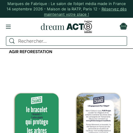
Marques de Fabrique : Le salon de l’objet média made in France
14 septembre 2026 - Maison de la RATP, Paris 12 -
Réservez dès
maintenant votre place !
ACCUEIL
TEXTILE
BRACELET ET MÉDAILLON EN BOIS MADE IN FRANCE -
AGIR REFORESTATION