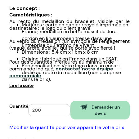
Le concept :
Caractéristiques :
Au recto du médaillon du bracelet, visible par le
Matières : carte en papier recyclé imprimée en
destinataire : le logo du client gravé
France, médaillon en hêtre massif du Jura,
cordon en lin européen tressé dans une
Au verso du médaillon : un symbole de l’engagement
Entreprise du Patrimoine Vivant
(vague, arbre, abeille) qui se porte avec fierté !
Dimensions : 5.4 cm x 1 cm x 8 cm
Origine : fabriqué en France dans un ESAT.
Pour des quantités inférieures au minimum de
Personnalisation: Votre logo dans un encart
commande indiqué,
contactez notre équipe
dédié au recto du médaillion (non comprise
commerciale
.
dans le prix).
Lire la suite
Quantité
Demander un
:
devis
Modifiez la quantité pour voir apparaitre votre prix