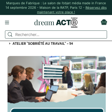
Marques de Fabrique : Le salon de l’objet média made in France
14 septembre 2026 - Maison de la RATP, Paris 12 -
Réservez dès
maintenant votre place !
ACCUEIL
SÉLECTION PAR RÉGION 🇫🇷
FABRIQUÉS EN ILE-DE-FRANCE
ATELIER "SOBRIÉTÉ AU TRAVAIL" - 1H