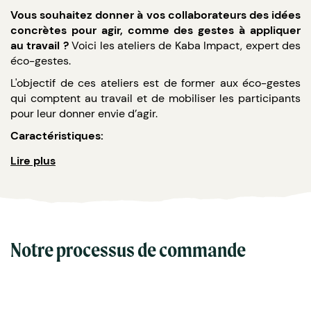
Vous souhaitez donner à vos collaborateurs des idées
concrètes pour agir, comme des gestes à appliquer
au travail ?
Voici les ateliers de Kaba Impact, expert des
éco-gestes.
L'objectif de ces ateliers est de former aux éco-gestes
qui comptent au travail et de mobiliser les participants
pour leur donner envie d’agir.
Caractéristiques:
Ateliers de 1h en présentiel ou classe virtuelle
Lire plus
Personnalisation des éco-gestes présentés
Nombreuses interactions avec les participants
Exemples de thèmes abordés:
Le tri des déchets
Notre processus de commande
La pause déjeuner
La pollution numérique
Les économies d'énergie…
Kaba Impact vous apporte une expertise, une pédagogie,