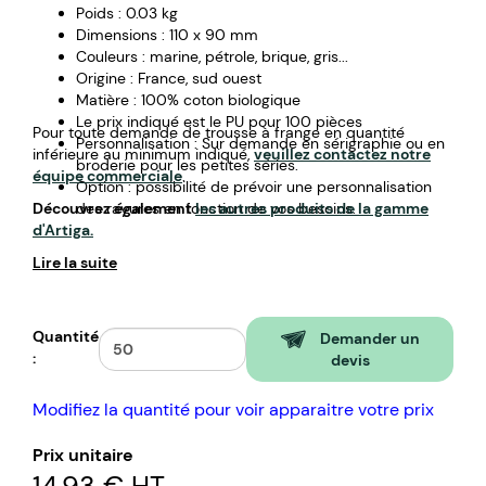
Poids : 0.03 kg
Dimensions : 110 x 90 mm
Couleurs : marine, pétrole, brique, gris...
Origine : France, sud ouest
Matière : 100% coton biologique
Le prix indiqué est le PU pour 100 pièces
Pour toute demande de trousse à frange en quantité
Personnalisation : Sur demande en sérigraphie ou en
inférieure au minimum indiqué,
veuillez contactez notre
broderie pour les petites séries.
équipe commerciale
.
Option : possibilité de prévoir une personnalisation
Découvrez également
des rayures en fonction de vos besoins.
les autres produits de la gamme
d'Artiga.
Lire la suite
Quantité
Demander un
:
devis
Modifiez la quantité pour voir apparaitre votre prix
Prix unitaire