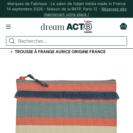
Marques de Fabrique : Le salon de l’objet média made in France
14 septembre 2026 - Maison de la RATP, Paris 12 -
Réservez dès
maintenant votre place !
ACCUEIL
SPORT ET VOYAGE
TROUSSES ET POCHETTES
TROUSSE À FRANGE AURICE ORIGINE FRANCE