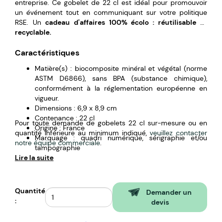
entreprise. Ce gobelet de 22 cl est idéal pour promouvoir
un événement tout en communiquant sur votre politique
RSE. Un
cadeau d'affaires 100% écolo : réutilisable et
recyclable.
Caractéristiques
Matière(s) : biocomposite minéral et végétal (norme
ASTM D6866), sans BPA (substance chimique),
conformément à la réglementation européenne en
vigueur.
Dimensions : 6,9 x 8,9 cm
Contenance : 22 cl
Pour toute demande de gobelets 22 cl sur-mesure ou en
Origine : France
quantité inférieure au minimum indiqué,
veuillez contacter
Marquage : quadri numérique, sérigraphie et/ou
notre équipe commerciale
.
tampographie
Lire la suite
Compatible lave-vaiselle et micro-onde.
Quantité
Demander un
:
devis