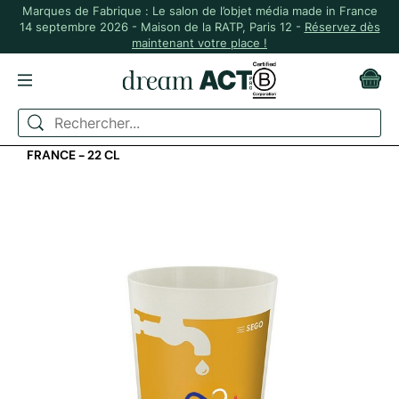
Marques de Fabrique : Le salon de l’objet média made in France
14 septembre 2026 - Maison de la RATP, Paris 12 -
Réservez dès
maintenant votre place !
ACCUEIL
MADE IN FRANCE
GOBELET PUBLICITAIRE EN BIOCOMPOSITE MADE IN
FRANCE - 22 CL