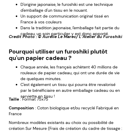
D'origine japonaise, le furoshiki est une technique
d'emballage d'un tissu en le nouant.
Un support de communication original tissé en
France à vos couleurs
Dans la tradition japonaise, l'emballage fait partie du
cadeau, un soin particulier y est donc apporté.
Credit Photo : © Aurélie Le Marec/ L’Atelier du Furoshiki
Pourquoi utiliser un furoshiki plutôt
qu'un papier cadeau ?
Chaque année, les français achètent 40 millions de
rouleaux de papier cadeau, qui ont une durée de vie
de quelques minutes.
C'est également un tissu qui pourra être revalorisé
par le bénéficiaire en autre emballage cadeau ou en
serviette en tissu !
Taille
: Format 75x75
Composition
: Coton biologique et/ou recyclé Fabriqué en
France
Nombreux modèles existants au choix ou possibilité de
création Sur Mesure (Frais de création du cadre de tissage :