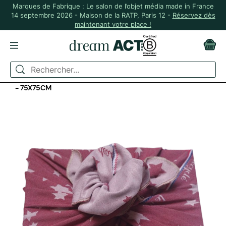
Marques de Fabrique : Le salon de l’objet média made in France
14 septembre 2026 - Maison de la RATP, Paris 12 -
Réservez dès
maintenant votre place !
ACCUEIL
MADE IN FRANCE
FUROSHIKI - RECYCLÉ, SOLIDAIRE ET MADE IN FRANCE
- 75X75CM