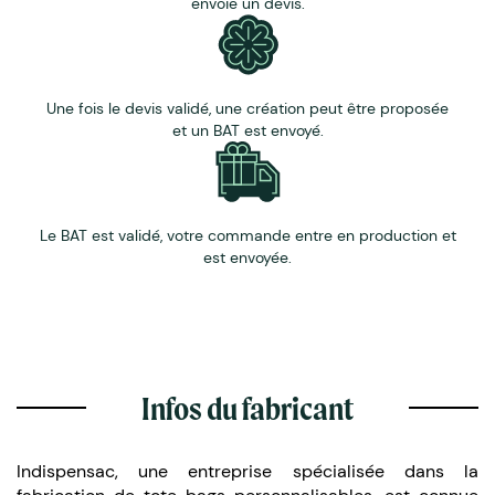
envoie un devis.
quantités inférieures nous consulter.
Il se peut que la quantité fabriquée varie de +/- 5% par
rapport à la commande initiale (en raison des
contraintes de tissage). La facture sera ajustée selon le
Une fois le devis validé, une création peut être proposée
nombre réel de sacs livrés.
et un BAT est envoyé.
Le BAT est validé, votre commande entre en production et
est envoyée.
Infos du fabricant
Indispensac, une entreprise spécialisée dans la