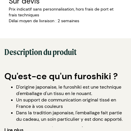
Sur devis
Prix indicatif sans personnalisation, hors frais de port et
frais techniques
Délai moyen de livraison : 2 semaines
Description du produit
Qu'est-ce qu'un furoshiki ?
D'origine japonaise, le furoshiki est une technique
d'emballage d'un tissu en le nouant.
Un support de communication original tissé en
France à vos couleurs
Dans la tradition japonaise, l'emballage fait partie
du cadeau, un soin particulier y est donc apporté.
Credit Photo : © Aurélie Le Marec/ L’Atelier du
Lire plus