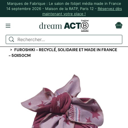
Marques de Fabrique : Le salon de l’objet média made in France
14 septembre 2026 - Maison de la RATP, Paris 12 -
Réservez dès
maintenant votre place !
ACCUEIL
ZÉRO DÉCHET
EMBALLAGE CADEAU RÉUTILISABLE
FUROSHIKI - RECYCLÉ, SOLIDAIRE ET MADE IN FRANCE
- 50X50CM