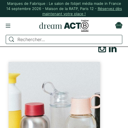
Marques de Fabrique : Le salon de l’objet média made in France
14 septembre 2026 - Maison de la RATP, Paris 12 -
Réservez dès
maintenant votre place !