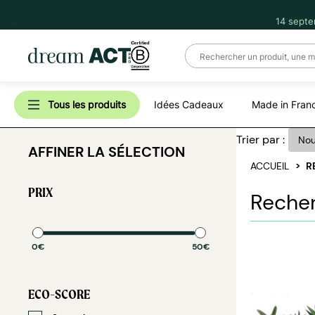
14 septe
Tous les produits
Idées Cadeaux
Made in Fran
Trier par :
AFFINER LA SÉLECTION
ACCUEIL
R
PRIX
Recher
0€
50€
ECO-SCORE