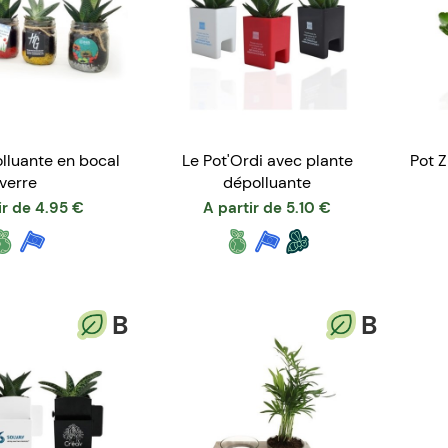
lluante en bocal
Le Pot'Ordi avec plante
Pot 
verre
dépolluante
ir de
4.95
€
A partir de
5.10
€
B
B