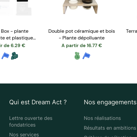
 Box - plante
Double pot céramique et bois
Terr
te et plastique
- Plante dépolluante
ecyclé
ir de
6.29
€
A partir de
16.77
€
Qui est Dream Act ?
Nos engagements
Lettre ouverte des
Nos réalisations
fondatrices
Résultats en ambitions
Nos services