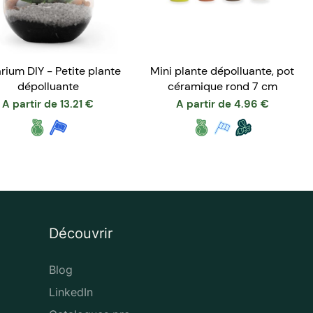
arium DIY - Petite plante
Mini plante dépolluante, pot
dépolluante
céramique rond 7 cm
A partir de
13.21
€
A partir de
4.96
€
Découvrir
Blog
LinkedIn