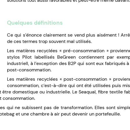
solutions tout aussi favorables et peut-être même davant
Quelques définitions
Ce qui s’énonce clairement se vend plus aisément ! Arrê
de ces termes trop souvent mal utilisés.
Les matières recyclées « pré-consommation » provienne
stylos Pilot labellisés BeGreen contiennent par exe
industriell, à l’exception des B2P qui sont eux fabriqués 
post-consommation.
Les matières recyclées « post-consommation » provien
consommation, c’est-à-dire qui ont été utilisées puis mis
tre domestique ou industrielle. Le Seaqual, fibre textile f
st consommation.
res qui ne subissent pas de transformation. Elles sont simpl
totebag et une chambre à air peut devenir un portefeuille.