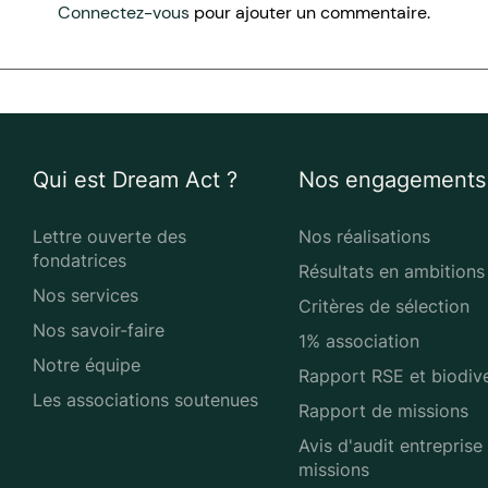
Connectez-vous
pour ajouter un commentaire.
Qui est Dream Act ?
Nos engagements
Lettre ouverte des
Nos réalisations
fondatrices
Résultats en ambitions
Nos services
Critères de sélection
Nos savoir-faire
1% association
Notre équipe
Rapport RSE et biodive
Les associations soutenues
Rapport de missions
Avis d'audit entreprise
missions