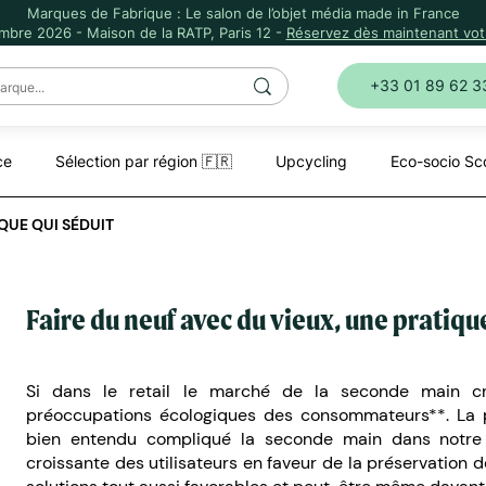
Marques de Fabrique : Le salon de l’objet média made in France
mbre 2026 - Maison de la RATP, Paris 12 -
Réservez dès maintenant votr
+33 01 89 62 3
ce
Sélection par région 🇫🇷
Upcycling
Eco-socio Sc
QUE QUI SÉDUIT
Faire du neuf avec du vieux, une pratiqu
Si dans le retail le marché de la seconde main cro
préoccupations écologiques des consommateurs**. La pe
bien entendu compliqué la seconde main dans notre
croissante des utilisateurs en faveur de la préservation