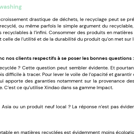
nwashing
croissement drastique de déchets, le recyclage peut se pr
u recyclé, ou même parfois le simple argument du recyclable
as recyclables à l’infini. Consommer des produits en matièr
lle de l’utilité et de la durabilité du produit qu’on met sur 
c nos clients respectifs à se poser les bonnes questions 
recyclée ? Cette question peut sembler évidente. Et pourtan
s difficile à tracer. Pour lever le voile de l’opacité et garanti
ui apporte des garanties notamment sur la provenance des 
e. C’est ce qu’utilise Xindao dans sa gamme Impact.
 Asia ou un produit neuf local ? La réponse n’est pas évide
jetable en matières recyclées est évidemment moins écologi