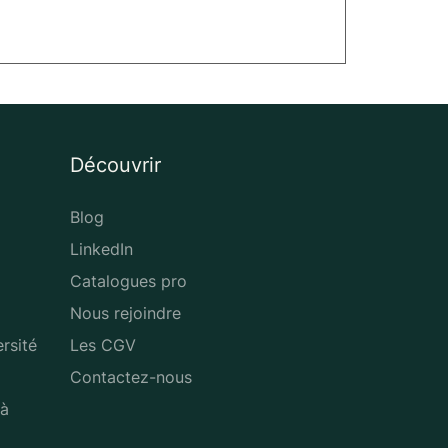
Découvrir
Blog
LinkedIn
Catalogues pro
Nous rejoindre
rsité
Les CGV
Contactez-nous
 à