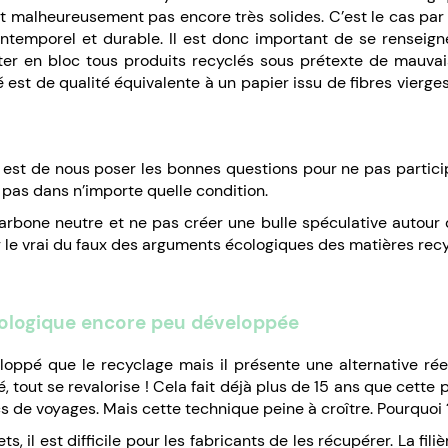
nt malheureusement pas encore très solides. C’est le cas par
intemporel et durable. Il est donc important de se renseign
eter en bloc tous produits recyclés sous prétexte de mauvais
é est de qualité équivalente à un papier issu de fibres vierge
l est de nous poser les bonnes questions pour ne pas partic
pas dans n’importe quelle condition.
rbone neutre et ne pas créer une bulle spéculative autour 
 le vrai du faux des arguments écologiques des matières recy
écologique encore peu développée
eloppé que le recyclage mais il présente une alternative ré
éé, tout se revalorise ! Cela fait déjà plus de 15 ans que cet
 de voyages. Mais cette technique peine à croître. Pourquoi 
 il est difficile pour les fabricants de les récupérer. La fil